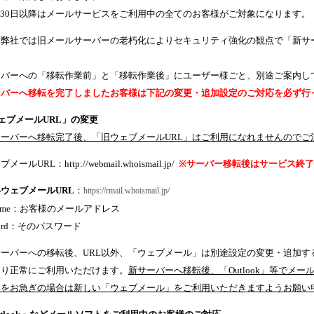
月30日以降はメールサービスをご利用中の全てのお客様がご対象になります。
、弊社では旧メールサーバーの老朽化によりセキュリティ強化の観点で「新サ
。
ーバーへの「移転作業前」と「移転作業後」にユーザー様ごと、別途ご案内し
ーバーへ移転を完了しましたお客様は下記の変更・追加設定のご対応を必ず行
ェブメールURL」の変更
サーバーへ移転完了後、「旧ウェブメールURL」はご利用になれませんのでご
ールURL：http://webmail.whoismail.jp/
※サーバー移転後はサービス終了
ウェブメールURL
：
https://rmail.whoismail.jp/
rname：お客様のメールアドレス
sword：そのパスワード
サーバーへの移転後、URL以外、「ウェブメール」は別途設定の変更・追加す
より正常にご利用いただけます。
新サーバーへ移転後、「Outlook」等でメ
用をお急ぎの場合は新しい「ウェブメール」をご利用いただきますようお願い