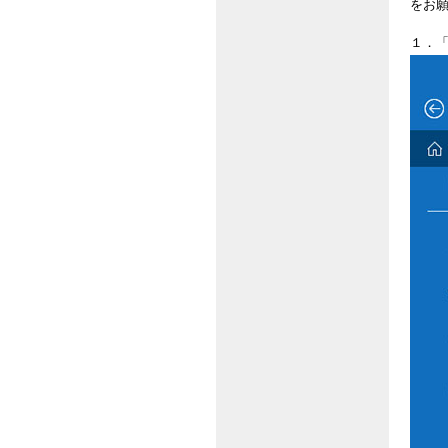
をお
１．