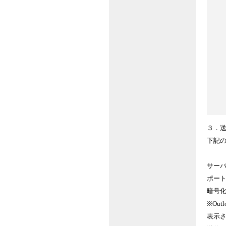
３．
下記
サーバー：
ポート
暗号化
※Ou
表示さ