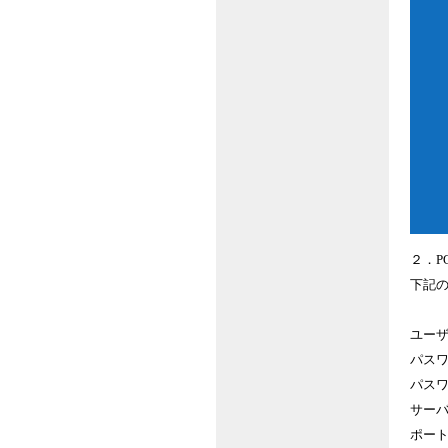
２．P
下記
ユー
パス
パス
サーバー：
ポート