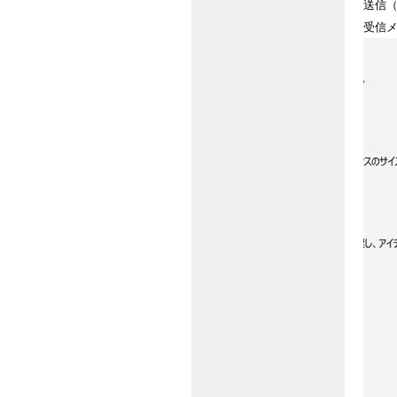
送信（
受信