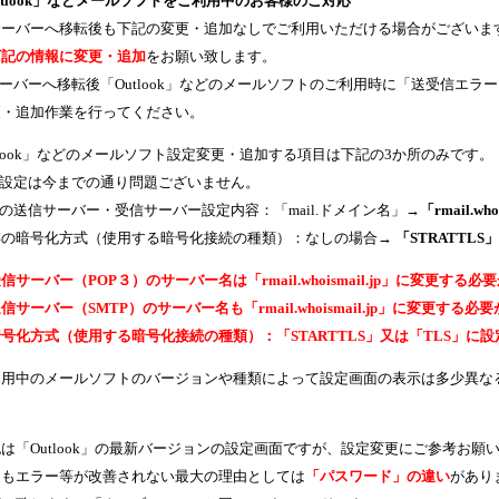
utlook」などメールソフトをご利用中のお客様のご対応
サーバーへ移転後も下記の変更・追加なしでご利用いただける場合がございま
下記の情報に変更・追加
をお願い致します。
ーバーへ移転後「Outlook」などのメールソフトのご利用時に「送受信エ
更・追加作業を行ってください。
tlook」などのメールソフト設定変更・追加する項目は下記の3か所のみです。
の設定は今までの通り問題ございません。
の送信サーバー・受信サーバー設定内容：「mail.ドメイン名」→
「rmail.wh
存の暗号化方式（使用する暗号化接続の種類）：なしの場合→
「STRATTL
信サーバー（POP３）のサーバー名は「rmail.whoismail.jp」に変更する
信サーバー（SMTP）のサーバー名も「rmail.whoismail.jp」に変更する
号化方式（使用する暗号化接続の種類）：「STARTTLS」又は「TLS」に設
利用中のメールソフトのバージョンや種類によって設定画面の表示は多少異な
。
は「Outlook」の最新バージョンの設定画面ですが、設定変更にご参考お願
てもエラー等が改善されない最大の理由としては
「パスワード」の違い
があり