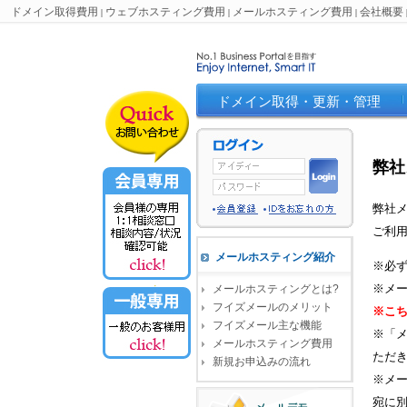
ドメイン取得費用
ウェブホスティング費用
メールホスティング費用
会社概要
|
|
|
ドメイン取得・更新・管理
弊社
弊社
ご利
メールホスティング紹介
※必
※メー
メールホスティングとは?
フイズメールのメリット
※こ
フイズメール主な機能
※「
メールホスティング費用
ただ
新規お申込みの流れ
※メ
宛に