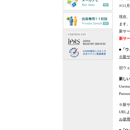
※11
現在
ます
新サ
新サ
■「ウ
※新
旧ウェブメ
新しい
Use
Pas
※新
URL
ル使