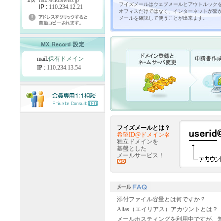
ns2.whoisweb.jp
フイズメールはウェブメールとアウトルック
IP :
110.234.12.21
オフィスだけではなく、インターネットが繋
メールを確認して使うことが出来ます。
mail.
保有ドメイン
IP :
110.234.13.54
フイズメールとは？
希望ID@ドメイン名
独立ドメインを
基盤とした
メールサービス！
添付ファイル容量とは何ですか？
Alias（エイリアス）アカウントとは？
メールホスティングを利用中ですが、無料