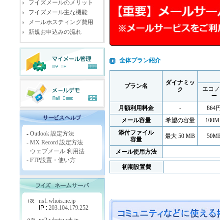
フイズメールのメリット
フイズメール主な機能
メールホスティング費用
新規お申込みの流れ
全体プラン紹介
ダイナミッ
プラン名
エコノ
ク
ー
月額利用料金
-
864
メール容量
希望の容量
100M
添付ファイル
-
Outlook 設定方法
最大 50 MB
50M
容量
-
MX Record 設定方法
-
ウェブメール 利用法
メール使用方法
-
FTP設置・使い方
初期設置費
ns1.whois.ne.jp
IP :
203.104.179.252