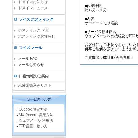
ドメインお知らせ
■作業時間
ドメインニュース
約15分～30分
■内容
フイズ ホスティング
サーバーメモリ増設
ホスティング FAQ
■サービス停止内容
ウェブページへの接続及びFTP
ホスティングお知らせ
お客様にはご不便をおかけいた
フイズ メール
何卒ご理解を頂きますようお願
ご質問等は弊社HP会員専用１
メール FAQ
メールお知らせ
口座情報のご案内
未確認振込みリスト
-
Outlook 設定方法
-
MX Record 設定方法
-
ウェブメール 利用法
-
FTP設置・使い方