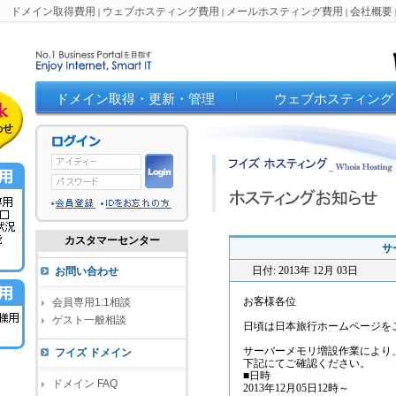
ドメイン取得費用
ウェブホスティング費用
メールホスティング費用
会社概要
|
|
|
ドメイン取得・更新・管理
ウェブホスティング
カスタマーセンター
サ
日付: 2013年 12月 03日
お問い合わせ
お客様各位
会員専用1:1相談
ゲスト一般相談
日頃は日本旅行ホームページを
サーバーメモリ増設作業により
フイズ ドメイン
下記にてご確認ください。
■日時
ドメイン FAQ
2013年12月05日12時～