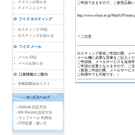
ドメインお知らせ
ご申請できますので、ご参照お願い
ドメインニュース
http://www.whois.ne.jp/MailASP/main.
フイズ ホスティング
ホスティング FAQ
ホスティングお知らせ
！ご注意
------------------------------------------------
フイズ メール
ホスティング新規ご申請の際、メー
メール FAQ
メール欄に必要な容量をご記入くだ
ご申請後、メールサービスを追加申
メールお知らせ
ご申請が必要となりますので、ご注
（新規ご申請の際、メールサービス
口座情報のご案内
ご利用中でも可能です。）
------------------------------------------------
未確認振込みリスト
-
Outlook 設定方法
-
MX Record 設定方法
-
ウェブメール 利用法
-
FTP設置・使い方