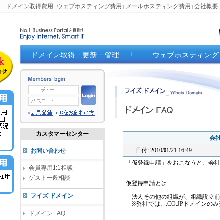
ドメイン取得費用
ウェブホスティング費用
メールホスティング費用
会社概要
|
|
|
ドメイン取得・更新・管理
ウェブホスティング
カスタマーセンター
会社
日付: 2010/01/21 16:49
お問い合わせ
「仮登録申請」をおこなうと、会社登
会員専用1:1相談
ゲスト一般相談
仮登録申請とは
フイズ ドメイン
法人その他の組織が、組織設立前
※弊社では、.CO.JPドメインの
ドメイン FAQ