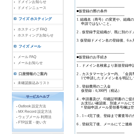
ドメインお知らせ
----------------------------------------
ドメインニュース
■仮登録の際の条件
----------------------------------------
フイズ ホスティング
1. 組織名（商号）の変更や、組織
申請ではないこと。
ホスティング FAQ
2．仮登録予定組織が、既に別のド
ホスティングお知らせ
3. 仮登録ドメイン名の登録後、6
フイズ メール
----------------------------------------
メール FAQ
■仮登録のお手続き
----------------------------------------
メールお知らせ
1．ドメイン名検索より新規登録申
口座情報のご案内
2．カスタマーセンター内、「会員
1で申請したドメイン名を明記し
未確認振込みリスト
3．登録費用のご入金
仮登録：6,300円（税込）
4．申請書及び、印鑑証明書のご提
お支払い確認後、別途メールにて
-
Outlook 設定方法
＊登録申請メール受領番号欄は空
-
MX Record 設定方法
5．1～4完了後、登録まで審査等の
-
ウェブメール 利用法
-
FTP設置・使い方
6．登録完了後、メールにてご連絡
----------------------------------------