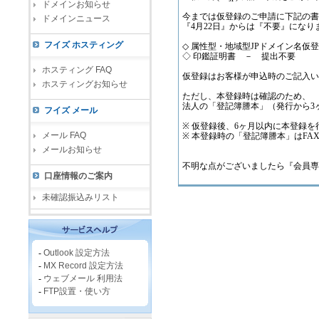
ドメインお知らせ
今までは仮登録のご申請に下記の書
ドメインニュース
『4月22日』からは『不要』になり
フイズ ホスティング
◇ 属性型・地域型JPドメイン名仮
◇ 印鑑証明書 － 提出不要
ホスティング FAQ
仮登録はお客様が申込時のご記入い
ホスティングお知らせ
ただし、本登録時は確認のため、
法人の「登記簿謄本」（発行から3
フイズ メール
※ 仮登録後、6ヶ月以内に本登録
メール FAQ
※ 本登録時の「登記簿謄本」はFA
メールお知らせ
不明な点がございましたら『会員専
口座情報のご案内
未確認振込みリスト
-
Outlook 設定方法
-
MX Record 設定方法
-
ウェブメール 利用法
-
FTP設置・使い方