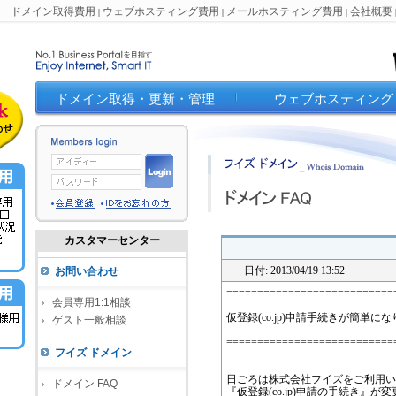
ドメイン取得費用
ウェブホスティング費用
メールホスティング費用
会社概要
|
|
|
ドメイン取得・更新・管理
ウェブホスティング
カスタマーセンター
日付: 2013/04/19 13:52
お問い合わせ
===========================
会員専用1:1相談
仮登録(co.jp)申請手続きが簡単に
ゲスト一般相談
===========================
フイズ ドメイン
日ごろは株式会社フイズをご利用い
ドメイン FAQ
『仮登録(co.jp)申請の手続き』