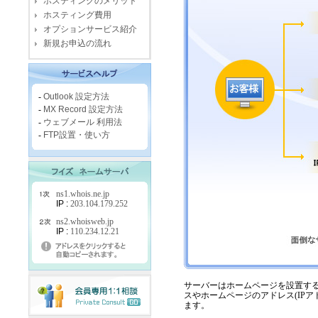
ホスティングのメリット
ホスティング費用
オプションサービス紹介
新規お申込の流れ
-
Outlook 設定方法
-
MX Record 設定方法
-
ウェブメール 利用法
-
FTP設置・使い方
ns1.whois.ne.jp
IP :
203.104.179.252
ns2.whoisweb.jp
IP :
110.234.12.21
サーバーはホームページを設置す
スやホームページのアドレス(IP
ます。