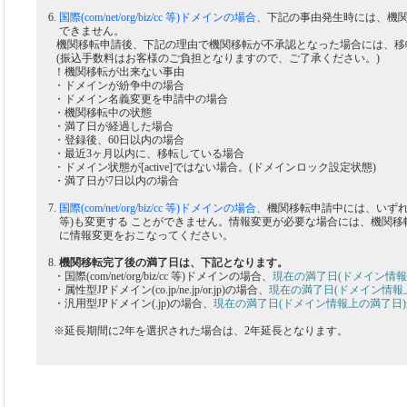
6.
国際(com/net/org/biz/cc 等)ドメインの場合
、下記の事由発生時には、機
できません。
機関移転申請後、下記の理由で機関移転が不承認となった場合には、移
(振込手数料はお客様のご負担となりますので、ご了承ください。)
！機関移転が出来ない事由
・ドメインが紛争中の場合
・ドメイン名義変更を申請中の場合
・機関移転中の状態
・満了日が経過した場合
・登録後、60日以内の場合
・最近3ヶ月以内に、移転している場合
・ドメイン状態が[active]ではない場合。(ドメインロック設定状態)
・満了日が7日以内の場合
7.
国際(com/net/org/biz/cc 等)ドメインの場合、
機関移転申請中には、いずれ
等)も変更する ことができません。情報変更が必要な場合には、機関移
に情報変更をおこなってください。
8.
機関移転完了後の満了日は、下記となります。
・国際(com/net/org/biz/cc 等)ドメインの場合、
現在の満了日(ドメイン情報
・属性型JPドメイン(co.jp/ne.jp/or.jp)の場合、
現在の満了日(ドメイン情報
・汎用型JPドメイン(.jp)の場合、
現在の満了日(ドメイン情報上の満了日)
※延長期間に2年を選択された場合は、2年延長となります。