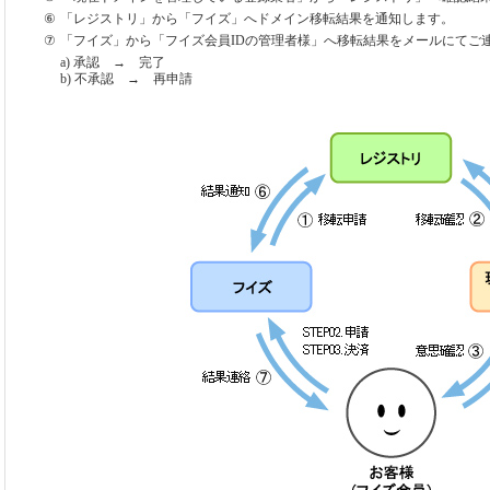
⑥
「レジストリ」から「フイズ」へドメイン移転結果を通知します。
⑦
「フイズ」から「フイズ会員IDの管理者様」へ移転結果をメールにてご
a) 承認 → 完了
b) 不承認 → 再申請