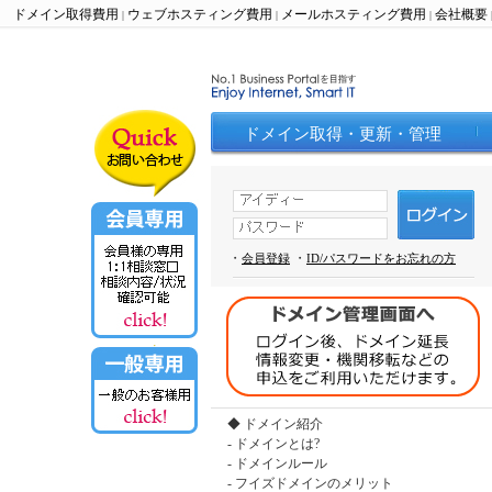
ドメイン取得費用
ウェブホスティング費用
メールホスティング費用
会社概要
|
|
|
ドメイン取得・更新・管理
・
・
会員登録
ID/パスワードをお忘れの方
◆ ドメイン紹介
-
ドメインとは?
-
ドメインルール
-
フイズドメインのメリット