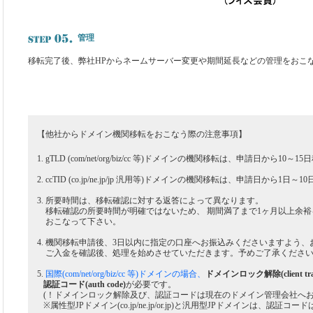
管理
移転完了後、弊社HPからネームサーバー変更や期間延長などの管理をおこ
【他社からドメイン機関移転をおこなう際の注意事項】
1. gTLD (com/net/org/biz/cc 等)ドメインの機関移転は、申請日から10
2. ccTID (co.jp/ne.jp/jp 汎用等)ドメインの機関移転は、申請日から1日
3. 所要時間は、移転確認に対する返答によって異なります。
移転確認の所要時間が明確ではないため、 期間満了まで1ヶ月以上余裕
おこなって下さい。
4. 機関移転申請後、3日以内に指定の口座へお振込みくださいますよう
ご入金を確認後、処理を始めさせていただきます。予めご了承くださ
5.
国際(com/net/org/biz/cc 等)ドメインの場合、
ドメインロック解除(client transf
認証コード(auth code)
が必要です。
(！ドメインロック解除及び、認証コードは現在のドメイン管理会社へお
※属性型JPドメイン(co.jp/ne.jp/or.jp)と汎用型JPドメインは、認証