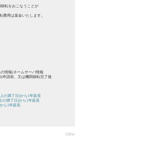
関移転をおこなうことが
転費用は返金いたします。
の情報(ネームサーバ情報
転申請前、又は機関移転完了後
上の満了日)から1年延長
上の満了日)から1年延長
から1年延長