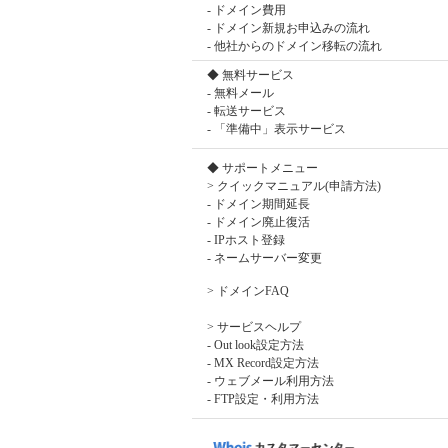
-
ドメイン費用
-
ドメイン新規お申込みの流れ
-
他社からのドメイン移転の流れ
◆ 無料サービス
-
無料メール
-
転送サービス
-
「準備中」表示サービス
◆ サポートメニュー
> クイックマニュアル(申請方法)
-
ドメイン期間延長
-
ドメイン廃止復活
-
IPホスト登録
-
ネームサーバー変更
>
ドメインFAQ
> サービスヘルプ
-
Out look設定方法
-
MX Record設定方法
-
ウェブメール利用方法
-
FTP設定・利用方法