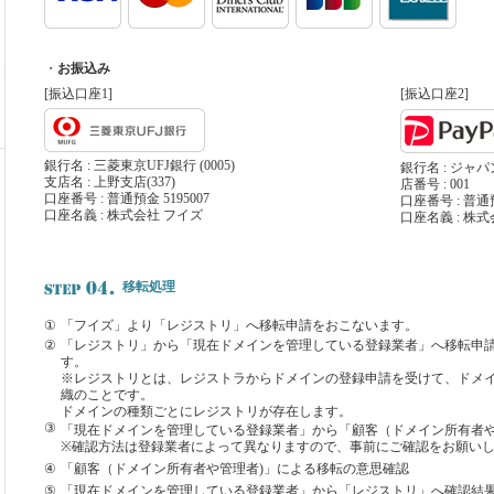
・
お振込み
[振込口座1]
[振込口座2]
銀行名 : 三菱東京UFJ銀行 (0005)
銀行名 : ジャ
支店名 : 上野支店(337)
店番号 : 001
口座番号 : 普通預金 5195007
口座番号 : 普通預
口座名義 : 株式会社 フイズ
口座名義 : 株
移転処理
①
「フイズ」より「レジストリ」へ移転申請をおこないます。
②
「レジストリ」から「現在ドメインを管理している登録業者」へ移転申
す。
※レジストリとは、レジストラからドメインの登録申請を受けて、ドメ
織のことです。
ドメインの種類ごとにレジストリが存在します。
③
「現在ドメインを管理している登録業者」から「顧客（ドメイン所有者や
※確認方法は登録業者によって異なりますので、事前にご確認をお願い
④
「顧客（ドメイン所有者や管理者)」による移転の意思確認
⑤
「現在ドメインを管理している登録業者」から「レジストリ」へ確認結